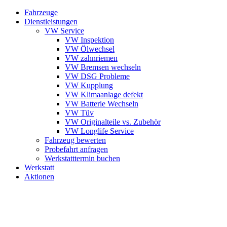
Zum
Fahrzeuge
Inhalt
Dienstleistungen
springen
VW Service
VW Inspektion
VW Ölwechsel
VW zahnriemen
VW Bremsen wechseln
VW DSG Probleme
VW Kupplung
VW Klimaanlage defekt
VW Batterie Wechseln
VW Tüv
VW Originalteile vs. Zubehör
VW Longlife Service
Fahrzeug bewerten
Probefahrt anfragen
Werkstatttermin buchen
Werkstatt
Aktionen